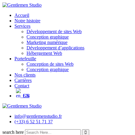
Accueil
Notre histoire
Services
Développement de sites Web
Conception graphique
Marketing numérique
Développement d’applications
Hébergement Web
Portefeuille
Conception de sites Web
Conception graphique
Nos clients
Carrières
Contact
EN
info@gentlemenstudio.fr
(+33) 6 52 51 71 37
search here